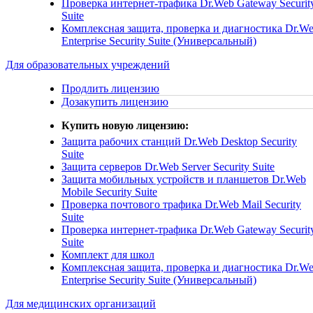
Проверка интернет-трафика
Dr.Web Gateway Securit
Suite
Комплексная защита, проверка и диагностика
Dr.W
Enterprise Security Suite (Универсальный)
Для образовательных учреждений
Продлить лицензию
Дозакупить лицензию
Купить новую лицензию:
Защита рабочих станций
Dr.Web Desktop Security
Suite
Защита серверов
Dr.Web Server Security Suite
Защита мобильных устройств и планшетов
Dr.Web
Mobile Security Suite
Проверка почтового трафика
Dr.Web Mail Security
Suite
Проверка интернет-трафика
Dr.Web Gateway Securit
Suite
Комплект для школ
Комплексная защита, проверка и диагностика
Dr.W
Enterprise Security Suite (Универсальный)
Для медицинских организаций