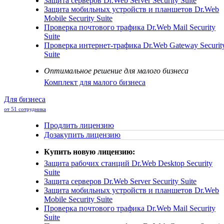
Защита серверов
Dr.Web Server Security Suite
Защита мобильных устройств и планшетов
Dr.Web
Mobile Security Suite
Проверка почтового трафика
Dr.Web Mail Security
Suite
Проверка интернет-трафика
Dr.Web Gateway Securit
Suite
Оптимальное решение для малого бизнеса
Комплект для малого бизнеса
Для бизнеса
от 51 сотрудника
Продлить лицензию
Дозакупить лицензию
Купить новую лицензию:
Защита рабочих станций
Dr.Web Desktop Security
Suite
Защита серверов
Dr.Web Server Security Suite
Защита мобильных устройств и планшетов
Dr.Web
Mobile Security Suite
Проверка почтового трафика
Dr.Web Mail Security
Suite