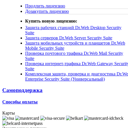
Продлить лицензию
Дозакупить лицензию
Купить новую лицензию:
Защита рабочих станций
Dr.Web Desktop Security
Suite
Защита серверов
Dr.Web Server Security Suite
Защита мобильных устройств и планшетов
Dr.Web
Mobile Security Suite
Проверка почтового трафика
Dr.Web Mail Security
Suite
Проверка интернет-трафика
Dr.Web Gateway Securit
Suite
Комплексная защита, проверка и диагностика
Dr.W
Enterprise Security Suite (Универсальный)
Самоподдержка
Способы оплаты
Карты