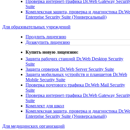
Проверка интернет-трафика
Dr.Web Gateway Securit
Suite
Комплексная защита, проверка и диагностика
Dr.W
Enterprise Security Suite (Универсальный)
Для образовательных учреждений
Продлить лицензию
Дозакупить лицензию
Купить новую лицензию:
Защита рабочих станций
Dr.Web Desktop Security
Suite
Защита серверов
Dr.Web Server Security Suite
Защита мобильных устройств и планшетов
Dr.Web
Mobile Security Suite
Проверка почтового трафика
Dr.Web Mail Security
Suite
Проверка интернет-трафика
Dr.Web Gateway Securit
Suite
Комплект для школ
Комплексная защита, проверка и диагностика
Dr.W
Enterprise Security Suite (Универсальный)
Для медицинских организаций