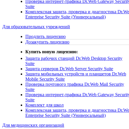
Проверка интернет-трафика
Dr.Web Gateway Securit
Suite
Комплексная защита, проверка и диагностика
Dr.W
Enterprise Security Suite (Универсальный)
Для образовательных учреждений
Продлить лицензию
Дозакупить лицензию
Купить новую лицензию:
Защита рабочих станций
Dr.Web Desktop Security
Suite
Защита серверов
Dr.Web Server Security Suite
Защита мобильных устройств и планшетов
Dr.Web
Mobile Security Suite
Проверка почтового трафика
Dr.Web Mail Security
Suite
Проверка интернет-трафика
Dr.Web Gateway Securit
Suite
Комплект для школ
Комплексная защита, проверка и диагностика
Dr.W
Enterprise Security Suite (Универсальный)
Для медицинских организаций